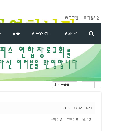
로그인
회원가입
씀
교육
전도와 선교
교회소식
T
기본글꼴
Li
Zi
G
st
n
al
e
le
ry
2026.08.02 13:21
조회 수
3
추천 수
0
댓글
0