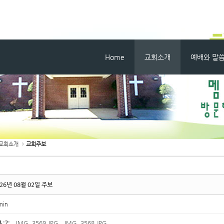
메뉴 건너뛰기
Home
교회소개
예배와 말
교회소개
교회주보
026년 08월 02일 주보
min
부
'
2
'
IMG_3569.JPG
,
IMG_3568.JPG