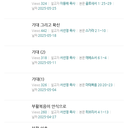
Views
324
설교자
이동배 목사
본문
골로새서 1: 25~29
날짜
2025-05-25
기대 그리고 확신
Views
442
설교자
서선영 목사
본문
스가랴 2:1~10
날짜
2025-05-18
기대 (2)
Views
318
설교자
서선영 목사
본문
에베소서 6:1~4
날짜
2025-05-11
기대(1)
Views
326
설교자
서선영 목사
본문
마태복음 20:20~23
날짜
2025-05-04
부활복음이 안식으로
Views
260
설교자
서선영 목사
본문
히브리서 4:1~13
날짜
2025-04-27