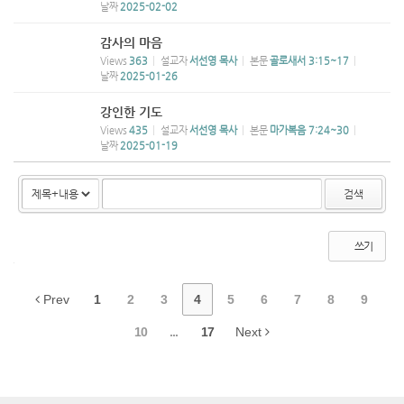
날짜
2025-02-02
감사의 마음
Views
363
설교자
서선영 목사
본문
골로새서 3:15~17
날짜
2025-01-26
강인한 기도
Views
435
설교자
서선영 목사
본문
마가복음 7:24~30
날짜
2025-01-19
검색
쓰기
Prev
1
2
3
4
5
6
7
8
9
10
...
17
Next