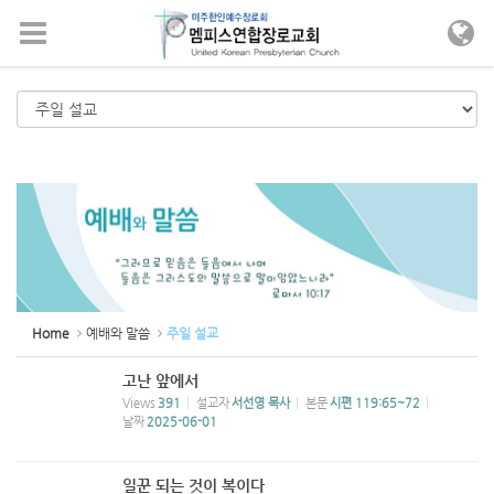
메뉴 건너뛰기
Home
예배와 말씀
주일 설교
고난 앞에서
Views
391
설교자
서선영 목사
본문
시편 119:65~72
날짜
2025-06-01
일꾼 되는 것이 복이다