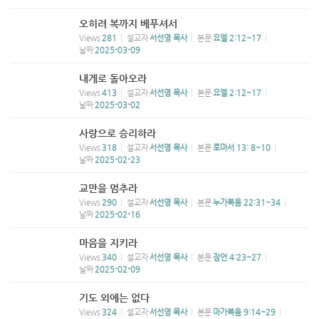
오히려 복까지 베푸셔서
Views
281
설교자
서선영 목사
본문
요엘 2:12~17
날짜
2025-03-09
내게로 돌아오라
Views
413
설교자
서선영 목사
본문
요엘 2:12~17
날짜
2025-03-02
사랑으로 승리하라
Views
318
설교자
서선영 목사
본문
로마서 13: 8~10
날짜
2025-02-23
교만을 멈추라
Views
290
설교자
서선영 목사
본문
누가복음 22:31~34
날짜
2025-02-16
마음을 지키라
Views
340
설교자
서선영 목사
본문
잠언 4:23~27
날짜
2025-02-09
기도 외에는 없다
Views
324
설교자
서선영 목사
본문
마가복음 9:14~29