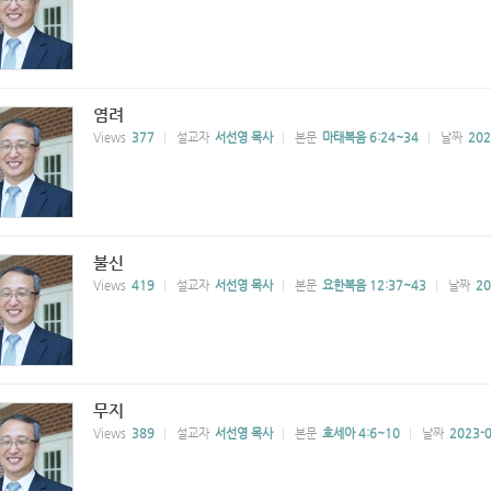
염려
Views
377
설교자
서선영 목사
본문
마태복음 6:24~34
날짜
202
불신
Views
419
설교자
서선영 목사
본문
요한복음 12:37~43
날짜
20
무지
Views
389
설교자
서선영 목사
본문
호세아 4:6~10
날짜
2023-0