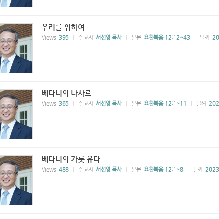
우리를 위하여
Views
395
설교자
서선영 목사
본문
요한복음 12:12~43
날짜
20
베다니의 나사로
Views
365
설교자
서선영 목사
본문
요한복음 12:1~11
날짜
202
베다니의 가롯 유다
Views
488
설교자
서선영 목사
본문
요한복음 12:1~8
날짜
2023