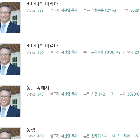
베다니의 마리아
Views
583
설교자
서선영 목사
본문
요한복음 12:1~3
날짜
2023
베다니의 마르다
Views
360
설교자
서선영 목사
본문
누가복음 10:38~42
날짜
20
동굴 속에서
Views
347
설교자
서선영 목사
본문
시편 142: 1~7
날짜
2023-0
동행
Views
400
설교자
서선영 목사
본문
창세기 5:21~24, 히브리서 11:5