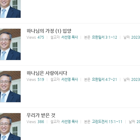
하나님의 가정 (1) 입양
Views
475
설교자
서선영 목사
본문
요한일서 3:1~12
날짜
2023
하나님은 사랑이시다
Views
519
설교자
서선영 목사
본문
요한일서 4:7~21
날짜
2023
우리가 받은 것
Views
386
설교자
서선영 목사
본문
고린도전서 15:1~11
날짜
2