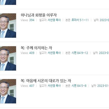
하나님과 화평을 이루자
Views
394
설교자
서선영 목사
본문
로마서 5:1~11
날짜
2023-0
복: 주께 의지하는 자
Views
409
설교자
서선영 목사
본문
시편 84:9~12
날짜
2023-0
복: 마음에 시온의 대로가 있는 자
Views
407
설교자
서선영 목사
본문
시편 84:5~8
날짜
2023-01