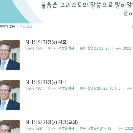
예배와 말씀
주일 설교
하나님의 가정(4) 부모
Views
454
설교자
서선영 목사
본문
잠언 23:22~25
날짜
2023-
하나님의 가정(3) 자녀
Views
487
설교자
서선영 목사
본문
잠언 6:20~23, 10:1~5
날짜
하나님의 가정(2) 가정(교회)
Views
538
설교자
서선영 목사
본문
요한일서 3:1~12
날짜
2023