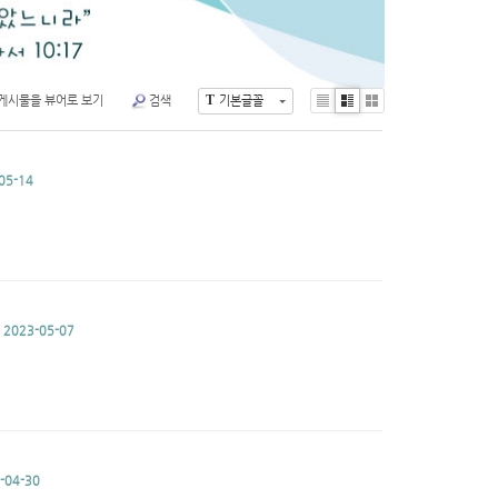
T
게시물을 뷰어로 보기
검색
기본글꼴
Li
Zi
G
st
n
al
e
le
ry
05-14
2023-05-07
-04-30