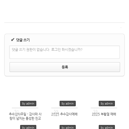
✔
댓글 쓰기
댓글 쓰기 권한이 없습니다. 로그인 하시겠습니까?
by admin
by admin
by admin
21
23
23
2021/11/21
추수감사주일 - 감사와 사
2025 추수감사예배
2025 부활절 예배
NOV
NOV
APR
by
admin
랑이 넘치는 풍성한 친교
Views
871
112
237
by admin
by admin
by admin