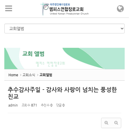
메뉴 건너뛰기
Home
교회소식
교회앨범
추수감사주일 - 감사와 사랑이 넘치는 풍성한
친교
admin
조회 수
871
추천 수
0
댓글
0