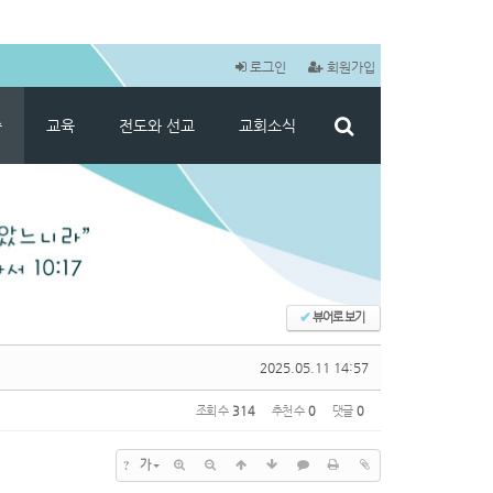
로그인
회원가입
씀
교육
전도와 선교
교회소식
✔
뷰어로 보기
2025.05.11 14:57
조회 수
314
추천 수
0
댓글
0
?
가