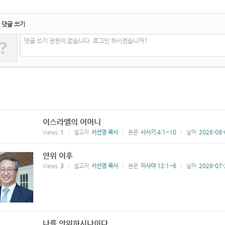
댓글 쓰기
?
댓글 쓰기 권한이 없습니다. 로그인 하시겠습니까?
이스라엘의 어머니
Views
1
설교자
서선영 목사
본문
사사기 4:1~10
날짜
2026-08-
안위 이후
Views
3
설교자
서선영 목사
본문
이사야 12:1~6
날짜
2026-07-
나를 안위하시나이다