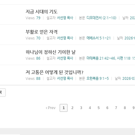
지금 시대의 기도
Views
79
설교자
서선영 목사
본문
디모데전서 (2:1~10)
날짜
20
부활로 얻은 자격
Views
70
설교자
서선영 목사
본문
에베소서 5:1~21
날짜
2026-
하나님이 정하신 기이한 날
Views
86
설교자
서선영 목사
본문
마태복음 21:42~46, 시편 118: 1
저 고통은 어떻게 된 것입니까?
Views
88
설교자
서선영 목사
본문
요한복음 9:1~5
날짜
2026-0
색
Prev
1
2
3
4
5
6
7
8
9