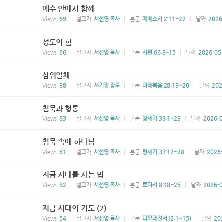
예수 안에서 함께
Views
69
설교자
서선영 목사
본문
에베소서 2:11~22
날짜
2026
성도의 힘
Views
66
설교자
서선영 목사
본문
시편 66:8~15
날짜
2026-05
삼위일체
Views
88
설교자
서기팔 장로
본문
마태복음 28:19~20
날짜
202
침묵과 형통
Views
83
설교자
서선영 목사
본문
창세기 39:1~23
날짜
2026-0
침묵 속에 하나님
Views
81
설교자
서선영 목사
본문
창세기 37:12~28
날짜
2026
지금 시대를 사는 법
Views
92
설교자
서선영 목사
본문
로마서 8:18~25
날짜
2026-0
지금 시대의 기도 (2)
Views
54
설교자
서선영 목사
본문
디모데전서 (2:1~15)
날짜
20