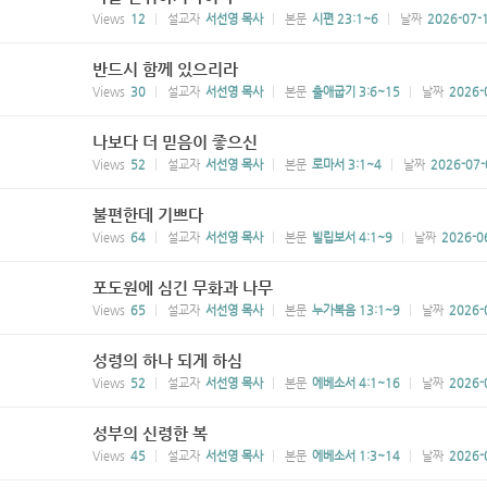
Views
12
설교자
서선영 목사
본문
시편 23:1~6
날짜
2026-07-
반드시 함께 있으리라
Views
30
설교자
서선영 목사
본문
출애굽기 3:6~15
날짜
2026-
나보다 더 믿음이 좋으신
Views
52
설교자
서선영 목사
본문
로마서 3:1~4
날짜
2026-07-
불편한데 기쁘다
Views
64
설교자
서선영 목사
본문
빌립보서 4:1~9
날짜
2026-0
포도원에 심긴 무화과 나무
Views
65
설교자
서선영 목사
본문
누가복음 13:1~9
날짜
2026-
성령의 하나 되게 하심
Views
52
설교자
서선영 목사
본문
에베소서 4:1~16
날짜
2026-
성부의 신령한 복
Views
45
설교자
서선영 목사
본문
에베소서 1:3~14
날짜
2026-