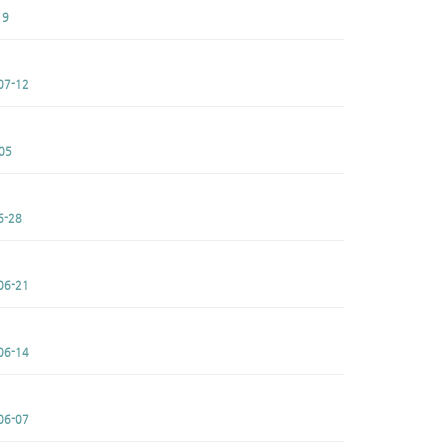
19
07-12
05
6-28
06-21
06-14
06-07