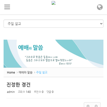
메뉴 건너뛰기
Home
예배와 말씀
주일 설교
진정한 경건
admin
조회 수
140
추천 수
0
댓글
0