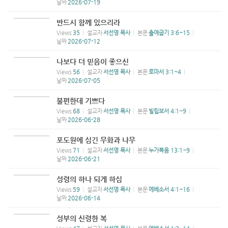
날짜
2026-07-19
반드시 함께 있으리라
Views
35
설교자
서선영 목사
본문
출애굽기 3:6~15
날짜
2026-07-12
나보다 더 믿음이 좋으신
Views
56
설교자
서선영 목사
본문
로마서 3:1~4
날짜
2026-07-05
불편한데 기쁘다
Views
68
설교자
서선영 목사
본문
빌립보서 4:1~9
날짜
2026-06-28
포도원에 심긴 무화과 나무
Views
71
설교자
서선영 목사
본문
누가복음 13:1~9
날짜
2026-06-21
성령의 하나 되게 하심
Views
59
설교자
서선영 목사
본문
에베소서 4:1~16
날짜
2026-06-14
성부의 신령한 복