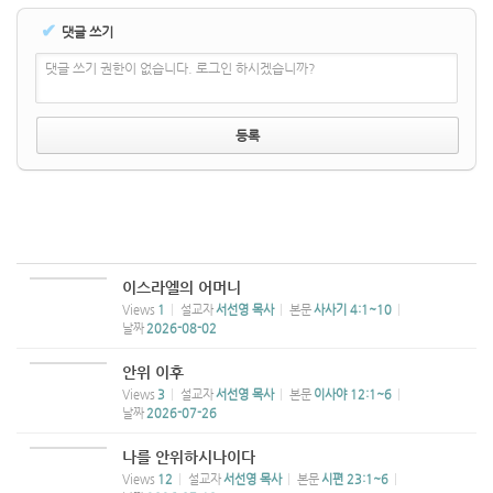
✔
댓글 쓰기
댓글 쓰기 권한이 없습니다. 로그인 하시겠습니까?
이스라엘의 어머니
Views
1
설교자
서선영 목사
본문
사사기 4:1~10
날짜
2026-08-02
안위 이후
Views
3
설교자
서선영 목사
본문
이사야 12:1~6
날짜
2026-07-26
나를 안위하시나이다
Views
12
설교자
서선영 목사
본문
시편 23:1~6