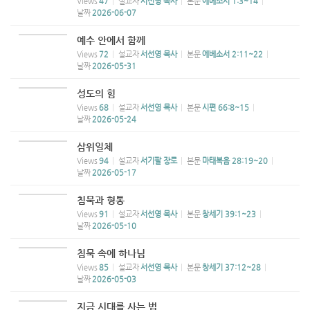
Views
47
설교자
서선영 목사
본문
에베소서 1:3~14
날짜
2026-06-07
예수 안에서 함께
Views
72
설교자
서선영 목사
본문
에베소서 2:11~22
날짜
2026-05-31
성도의 힘
Views
68
설교자
서선영 목사
본문
시편 66:8~15
날짜
2026-05-24
삼위일체
Views
94
설교자
서기팔 장로
본문
마태복음 28:19~20
날짜
2026-05-17
침묵과 형통
Views
91
설교자
서선영 목사
본문
창세기 39:1~23
날짜
2026-05-10
침묵 속에 하나님
Views
85
설교자
서선영 목사
본문
창세기 37:12~28
날짜
2026-05-03
지금 시대를 사는 법