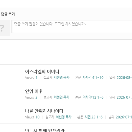
댓글 쓰기
?
댓글 쓰기 권한이 없습니다. 로그인 하시겠습니까?
이스라엘의 어머니
Views
1
설교자
서선영 목사
본문
사사기 4:1~10
날짜
2026-08-
안위 이후
Views
3
설교자
서선영 목사
본문
이사야 12:1~6
날짜
2026-07-
나를 안위하시나이다
Views
10
설교자
서선영 목사
본문
시편 23:1~6
날짜
2026-07-
반드시 함께 있으리라