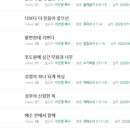
Views
21
설교자
서선영 목사
본문
출애굽기 3:6~15
날짜
2026-
나보다 더 믿음이 좋으신
Views
40
설교자
서선영 목사
본문
로마서 3:1~4
날짜
2026-07-
불편한데 기쁘다
Views
54
설교자
서선영 목사
본문
빌립보서 4:1~9
날짜
2026-0
포도원에 심긴 무화과 나무
Views
57
설교자
서선영 목사
본문
누가복음 13:1~9
날짜
2026-
성령의 하나 되게 하심
Views
45
설교자
서선영 목사
본문
에베소서 4:1~16
날짜
2026-
성부의 신령한 복
Views
37
설교자
서선영 목사
본문
에베소서 1:3~14
날짜
2026-
예수 안에서 함께
Views
56
설교자
서선영 목사
본문
에베소서 2:11~22
날짜
2026