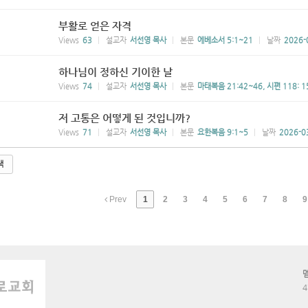
부활로 얻은 자격
Views
63
설교자
서선영 목사
본문
에베소서 5:1~21
날짜
2026-
하나님이 정하신 기이한 날
Views
74
설교자
서선영 목사
본문
마태복음 21:42~46, 시편 118: 1
저 고통은 어떻게 된 것입니까?
Views
71
설교자
서선영 목사
본문
요한복음 9:1~5
날짜
2026-0
색
Prev
1
2
3
4
5
6
7
8
9
4