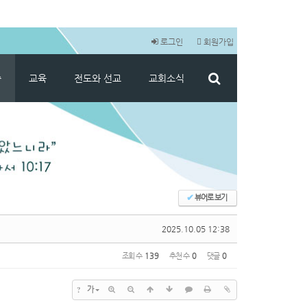
로그인
회원가입
씀
교육
전도와 선교
교회소식
✔
뷰어로 보기
2025.10.05 12:38
조회 수
139
추천 수
0
댓글
0
?
가