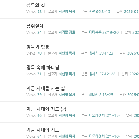
성도의 힘
Views
58
설교자
서선영 목사
본문
시편 66:8~15
날짜
2026-05
삼위일체
Views
84
설교자
서기팔 장로
본문
마태복음 28:19~20
날짜
202
침묵과 형통
Views
70
설교자
서선영 목사
본문
창세기 39:1~23
날짜
2026-0
침묵 속에 하나님
Views
71
설교자
서선영 목사
본문
창세기 37:12~28
날짜
2026
지금 시대를 사는 법
Views
79
설교자
서선영 목사
본문
로마서 8:18~25
날짜
2026-0
지금 시대의 기도 (2)
Views
46
설교자
서선영 목사
본문
디모데전서 (2:1~15)
날짜
20
지금 시대의 기도
Views
64
설교자
서선영 목사
본문
디모데전서 (2:1~10)
날짜
20