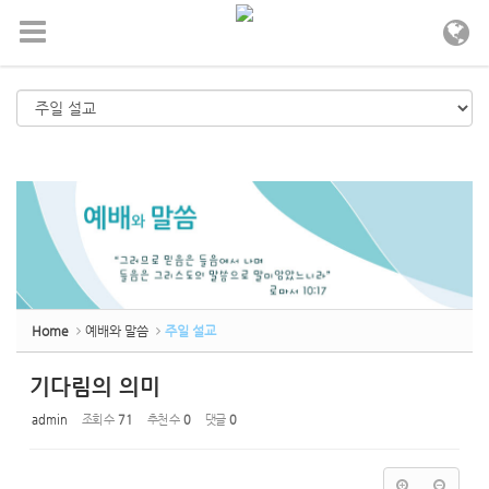
메뉴 건너뛰기
Home
예배와 말씀
주일 설교
기다림의 의미
admin
조회 수
71
추천 수
0
댓글
0