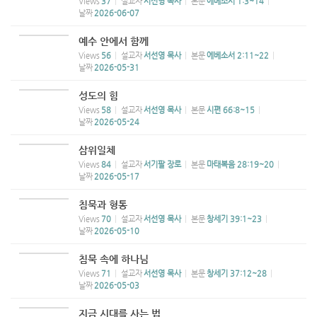
Views
37
설교자
서선영 목사
본문
에베소서 1:3~14
날짜
2026-06-07
예수 안에서 함께
Views
56
설교자
서선영 목사
본문
에베소서 2:11~22
날짜
2026-05-31
성도의 힘
Views
58
설교자
서선영 목사
본문
시편 66:8~15
날짜
2026-05-24
삼위일체
Views
84
설교자
서기팔 장로
본문
마태복음 28:19~20
날짜
2026-05-17
침묵과 형통
Views
70
설교자
서선영 목사
본문
창세기 39:1~23
날짜
2026-05-10
침묵 속에 하나님
Views
71
설교자
서선영 목사
본문
창세기 37:12~28
날짜
2026-05-03
지금 시대를 사는 법