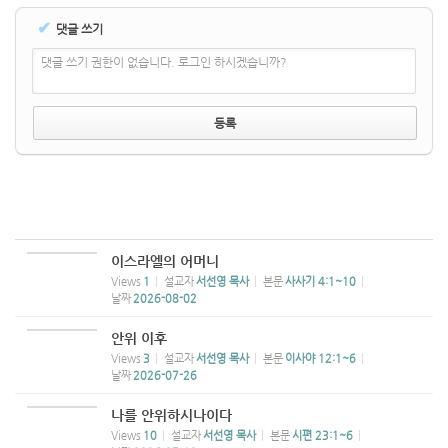
✔
댓글 쓰기
댓글 쓰기 권한이 없습니다. 로그인 하시겠습니까?
이스라엘의 어머니
Views
1
설교자
서선영 목사
본문
사사기 4:1~10
날짜
2026-08-02
안위 이후
Views
3
설교자
서선영 목사
본문
이사야 12:1~6
날짜
2026-07-26
나를 안위하시나이다
Views
10
설교자
서선영 목사
본문
시편 23:1~6