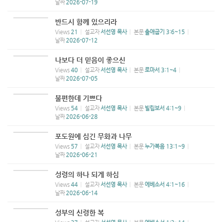
날짜
2026-07-19
반드시 함께 있으리라
Views
21
설교자
서선영 목사
본문
출애굽기 3:6~15
날짜
2026-07-12
나보다 더 믿음이 좋으신
Views
40
설교자
서선영 목사
본문
로마서 3:1~4
날짜
2026-07-05
불편한데 기쁘다
Views
54
설교자
서선영 목사
본문
빌립보서 4:1~9
날짜
2026-06-28
포도원에 심긴 무화과 나무
Views
57
설교자
서선영 목사
본문
누가복음 13:1~9
날짜
2026-06-21
성령의 하나 되게 하심
Views
44
설교자
서선영 목사
본문
에베소서 4:1~16
날짜
2026-06-14
성부의 신령한 복