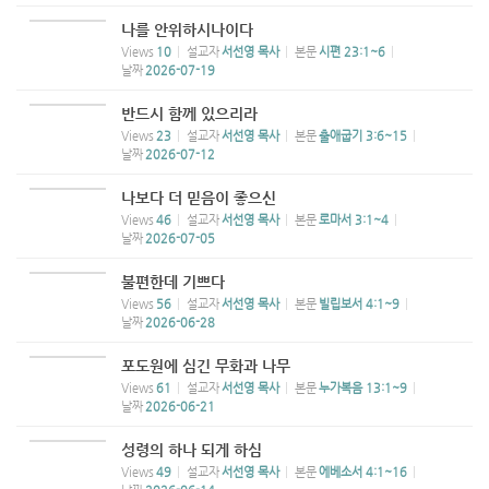
나를 안위하시나이다
Views
10
설교자
서선영 목사
본문
시편 23:1~6
날짜
2026-07-19
반드시 함께 있으리라
Views
23
설교자
서선영 목사
본문
출애굽기 3:6~15
날짜
2026-07-12
나보다 더 믿음이 좋으신
Views
46
설교자
서선영 목사
본문
로마서 3:1~4
날짜
2026-07-05
불편한데 기쁘다
Views
56
설교자
서선영 목사
본문
빌립보서 4:1~9
날짜
2026-06-28
포도원에 심긴 무화과 나무
Views
61
설교자
서선영 목사
본문
누가복음 13:1~9
날짜
2026-06-21
성령의 하나 되게 하심
Views
49
설교자
서선영 목사
본문
에베소서 4:1~16