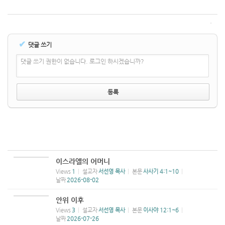
✔
댓글 쓰기
댓글 쓰기 권한이 없습니다. 로그인 하시겠습니까?
이스라엘의 어머니
Views
1
설교자
서선영 목사
본문
사사기 4:1~10
날짜
2026-08-02
안위 이후
Views
3
설교자
서선영 목사
본문
이사야 12:1~6
날짜
2026-07-26