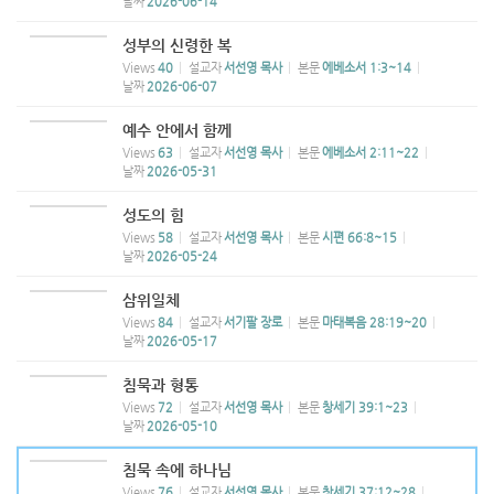
날짜
2026-06-14
성부의 신령한 복
Views
40
설교자
서선영 목사
본문
에베소서 1:3~14
날짜
2026-06-07
예수 안에서 함께
Views
63
설교자
서선영 목사
본문
에베소서 2:11~22
날짜
2026-05-31
성도의 힘
Views
58
설교자
서선영 목사
본문
시편 66:8~15
날짜
2026-05-24
삼위일체
Views
84
설교자
서기팔 장로
본문
마태복음 28:19~20
날짜
2026-05-17
침묵과 형통
Views
72
설교자
서선영 목사
본문
창세기 39:1~23
날짜
2026-05-10
침묵 속에 하나님
Views
76
설교자
서선영 목사
본문
창세기 37:12~28